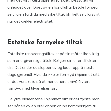
men det vil virkelig gjøre en forskjell. Dessuten vil
anlegget over løpet av en håndfull år betale for seg
selv igjen fordi du med slike tiltak blir helt selvforsynt
når det gjelder elektrisitet.
Estetiske fornyelse tiltak
Estetiske renoveringstiltak er på sin måter like viktig
som energivennlige tiltak. Boligen din er er tilflukten
din. Det er der du slapper av og lader opp til neste
dags gjøremål. Hvis du ikke er fornøyd i hjemmet ditt,
er det vanskelig på et mer generelt nivå å være
fornøyd med tilværelsen sin.
De ytre elementene i hjemmet ditt er det første man
ser når en av en eller annen grunn kommer hjem til